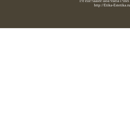
I?e eiie?iaaiee iaoa?eaeia i?in
http://Etika-Estetika.r