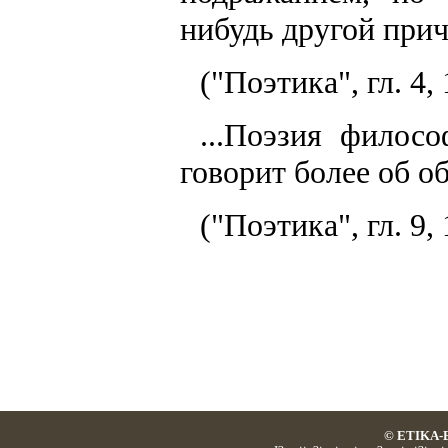
нибудь другой прич
("Поэтика", гл. 4,
...Поэзия филосо
говорит более об о
("Поэтика", гл. 9,
© ETIKA-E