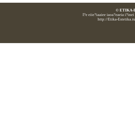
© ETIKA-E
I?e eiie?iaaiee iaoa?eaeia i?in
http://Etika-Estetika.r